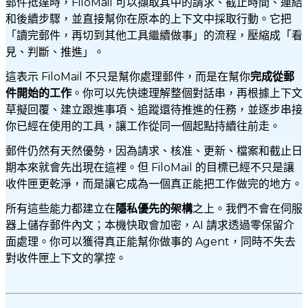
郵件抵達時，FiloMail 可以擷取其中的請求、截止時間、連結
和後續步驟，並直接幫你在原本的上下文中採取行動。它把
「讀完郵件，再切到其他工具繼續做事」的流程，壓縮成「看
見、判斷、推進」。
這表示 FiloMail 不只是幫你處理郵件，而是在幫你
完成從郵
件開始的工作
。你可以先快速理解整個對話串，再根據上下文
草擬回覆、建立跟進事項、追蹤還待推進的任務，並逐步串接
你已經在使用的工具，讓工作從同一個起點持續往前走。
郵件仍然有天然優勢，因為請求、核准、更新、檔案和截止日
期本來就會先出現在這裡。但 FiloMail 的目標已經不只是讓
收件匣更乾淨，而是讓它成為一個真正能把工作做完的地方。
所有這些能力都建立在
隱私優先的架構
之上。我們不會在伺服
器上儲存郵件內文；本機快取會加密，AI 請求透過零保留介
面處理。你可以獲得真正能幫你做事的 Agent，同時不失去
對收件匣上下文的掌控。