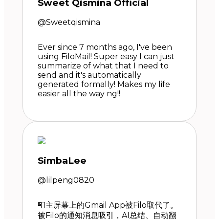
Sweet Qismina Official
@Sweetqismina
Ever since 7 months ago, I've been
using FiloMail! Super easy I can just
summarize of what that I need to
send and it's automatically
generated formally! Makes my life
easier all the way ng!!
SimbaLee
@lilpeng0820
📮主屏幕上的Gmail App被Filo取代了。
被Filo的通知消息吸引，AI总结、自动翻