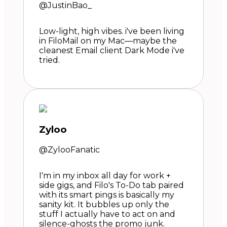
@JustinBao_
Low-light, high vibes. i've been living
in FiloMail on my Mac—maybe the
cleanest Email client Dark Mode i've
tried.
Zyloo
@ZylooFanatic
I'm in my inbox all day for work +
side gigs, and Filo's To-Do tab paired
with its smart pings is basically my
sanity kit. It bubbles up only the
stuff I actually have to act on and
silence-ghosts the promo junk.