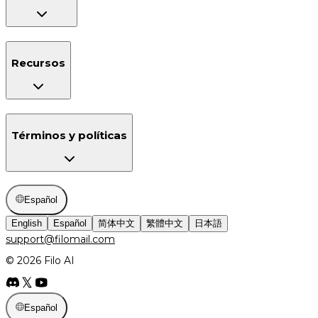
Recursos
Términos y políticas
Español
English
Español
简体中文
繁體中文
日本語
support@filomail.com
© 2026 Filo AI
Español