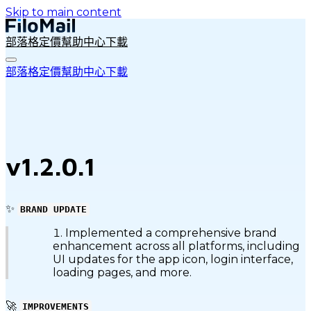
Skip to main content
部落格
定價
幫助中心
下載
部落格
定價
幫助中心
下載
v1.2.0.1
✨
BRAND UPDATE
Implemented a comprehensive brand
enhancement across all platforms, including
UI updates for the app icon, login interface,
loading pages, and more.
🚀
IMPROVEMENTS