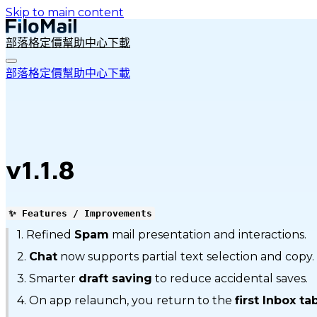
Skip to main content
部落格
定價
幫助中心
下載
部落格
定價
幫助中心
下載
v1.1.8
✨ Features / Improvements
1. Refined
Spam
mail presentation and interactions.
2.
Chat
now supports partial text selection and copy.
3. Smarter
draft saving
to reduce accidental saves.
4. On app relaunch, you return to the
first Inbox ta