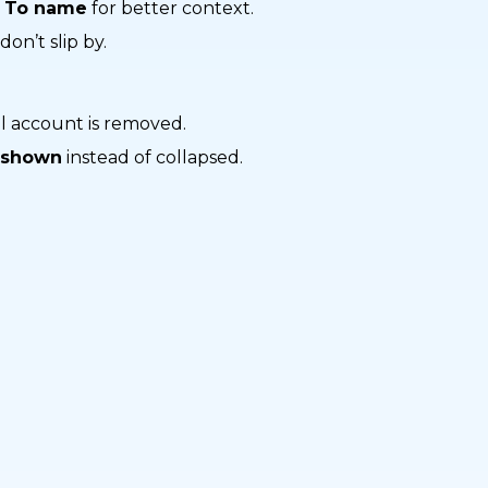
s
To name
for better context.
on’t slip by.
l account is removed.
y shown
instead of collapsed.