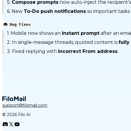
5.
Compose prompts
now auto-inject the recipient’
6. New
To-Do push notifications
so important tasks d
🐞 Bug Fixes
1. Mobile now shows an
instant prompt
after an emai
2. In single-message threads, quoted content is
full
3. Fixed replying with
incorrect From address
.
support@filomail.com
© 2026 Filo AI