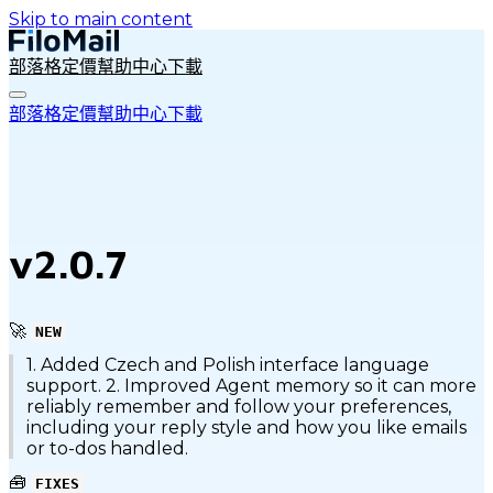
Skip to main content
部落格
定價
幫助中心
下載
部落格
定價
幫助中心
下載
v2.0.7
🚀
NEW
1. Added Czech and Polish interface language
support. 2. Improved Agent memory so it can more
reliably remember and follow your preferences,
including your reply style and how you like emails
or to-dos handled.
🧰
FIXES