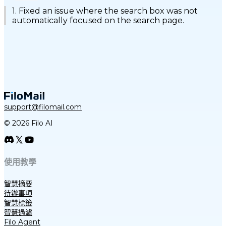
1. Fixed an issue where the search box was not
automatically focused on the search page.
support@filomail.com
© 2026 Filo AI
使用教學
智慧摘要
待辦事項
智慧標籤
智慧過濾
Filo Agent