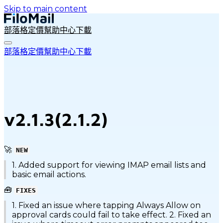
Skip to main content
部落格
定價
幫助中心
下載
部落格
定價
幫助中心
下載
v2.1.3(2.1.2)
🚀
NEW
1. Added support for viewing IMAP email lists and
basic email actions.
🧰
FIXES
1. Fixed an issue where tapping Always Allow on
approval cards could fail to take effect. 2. Fixed an