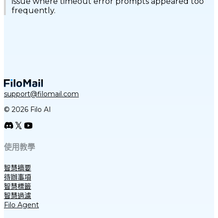
issue where timeout error prompts appeared too
frequently.
support@filomail.com
© 2026 Filo AI
使用教學
智慧摘要
待辦事項
智慧標籤
智慧過濾
Filo Agent