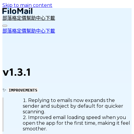
Skip to main content
部落格
定價
幫助中心
下載
部落格
定價
幫助中心
下載
v1.3.1
✨
IMPROVEMENTS
Replying to emails now expands the
sender and subject by default for quicker
scanning.
Improved email loading speed when you
open the app for the first time, making it feel
smoother.