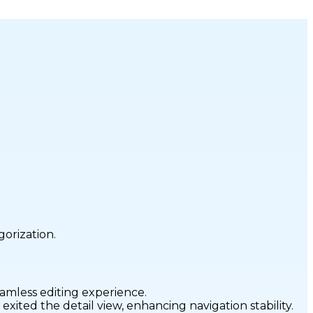
orization.
amless editing experience.
xited the detail view, enhancing navigation stability.