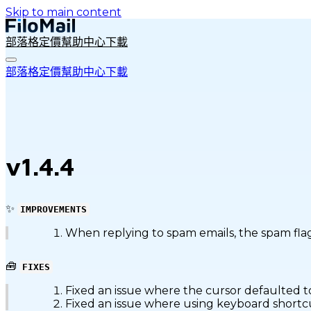
Skip to main content
部落格
定價
幫助中心
下載
部落格
定價
幫助中心
下載
v1.4.4
✨
IMPROVEMENTS
When replying to spam emails, the spam flag
🧰
FIXES
Fixed an issue where the cursor defaulted t
Fixed an issue where using keyboard shortcuts