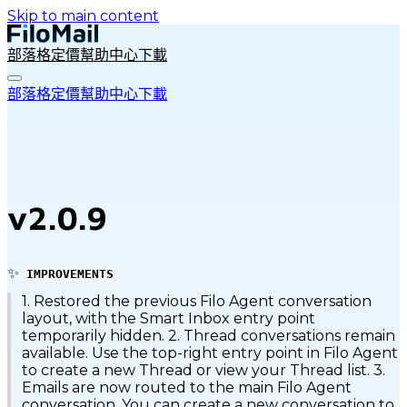
Skip to main content
部落格
定價
幫助中心
下載
部落格
定價
幫助中心
下載
v2.0.9
✨
IMPROVEMENTS
1. Restored the previous Filo Agent conversation
layout, with the Smart Inbox entry point
temporarily hidden. 2. Thread conversations remain
available. Use the top-right entry point in Filo Agent
to create a new Thread or view your Thread list. 3.
Emails are now routed to the main Filo Agent
conversation. You can create a new conversation to