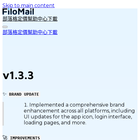
Skip to main content
部落格
定價
幫助中心
下載
部落格
定價
幫助中心
下載
v1.3.3
✨
BRAND UPDATE
Implemented a comprehensive brand
enhancement across all platforms, including
UI updates for the app icon, login interface,
loading pages, and more.
🚀
IMPROVEMENTS