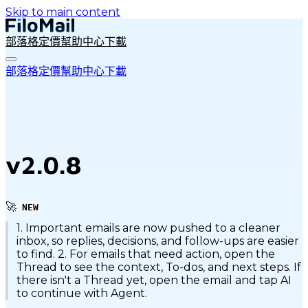
Skip to main content
部落格
定價
幫助中心
下載
部落格
定價
幫助中心
下載
v2.0.8
🚀
NEW
1. Important emails are now pushed to a cleaner
inbox, so replies, decisions, and follow-ups are easier
to find. 2. For emails that need action, open the
Thread to see the context, To-dos, and next steps. If
there isn't a Thread yet, open the email and tap AI
to continue with Agent.