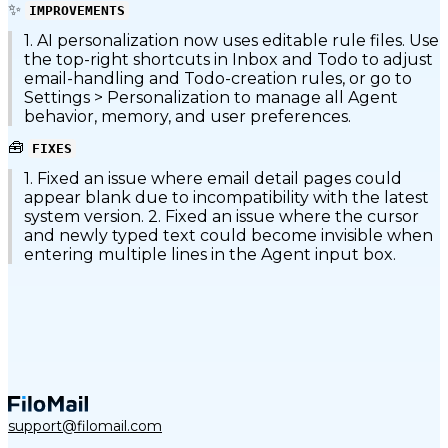
✨
IMPROVEMENTS
1. AI personalization now uses editable rule files. Use
the top-right shortcuts in Inbox and Todo to adjust
email-handling and Todo-creation rules, or go to
Settings > Personalization to manage all Agent
behavior, memory, and user preferences.
🧰
FIXES
1. Fixed an issue where email detail pages could
appear blank due to incompatibility with the latest
system version. 2. Fixed an issue where the cursor
and newly typed text could become invisible when
entering multiple lines in the Agent input box.
support@filomail.com