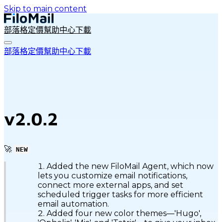
Skip to main content
部落格
定價
幫助中心
下載
部落格
定價
幫助中心
下載
v2.0.2
🚀
NEW
Added the new FiloMail Agent, which now
lets you customize email notifications,
connect more external apps, and set
scheduled trigger tasks for more efficient
email automation.
Added four new color themes—'Hugo',