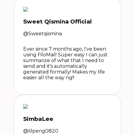
Sweet Qismina Official
@Sweetqismina
Ever since 7 months ago, I've been
using FiloMail! Super easy I can just
summarize of what that I need to
send and it's automatically
generated formally! Makes my life
easier all the way ng!!
SimbaLee
@lilpeng0820