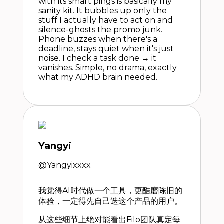
with its smart pings is basically my
sanity kit. It bubbles up only the
stuff I actually have to act on and
silence-ghosts the promo junk.
Phone buzzes when there's a
deadline, stays quiet when it's just
noise. I check a task done → it
vanishes. Simple, no drama, exactly
what my ADHD brain needed.
Yangyi
@Yangyixxxx
我觉得AI时代做一个工具，更酷磨陈旧的
体验，一定得先自己迭这个产品的用户。
从这些细节上绝对能看出Filo团队真定每