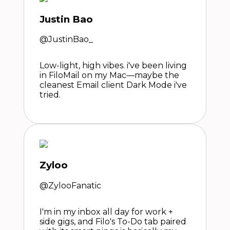
Justin Bao
@JustinBao_
Low-light, high vibes. i've been living
in FiloMail on my Mac—maybe the
cleanest Email client Dark Mode i've
tried.
Zyloo
@ZylooFanatic
I'm in my inbox all day for work +
side gigs, and Filo's To-Do tab paired