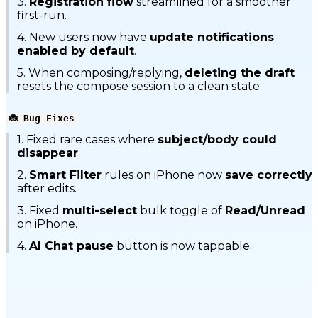
3.
Registration flow
streamlined for a smoother
first-run.
4. New users now have
update notifications
enabled by default
.
5. When composing/replying,
deleting the draft
resets the compose session to a clean state.
🐞 Bug Fixes
1. Fixed rare cases where
subject/body could
disappear
.
2.
Smart Filter
rules on iPhone now
save correctly
after edits.
3. Fixed
multi-select
bulk toggle of
Read/Unread
on iPhone.
4.
AI Chat pause
button is now tappable.