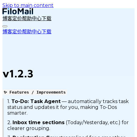
Skip to main content
博客
定价
帮助中心
下载
博客
定价
帮助中心
下载
v1.2.3
✨ Features / Improvements
1.
To-Do: Task Agent
— automatically tracks task
status and updates it for you, making To-Dos
smarter.
2.
Inbox time sections
(Today/Yesterday, etc.) for
clearer grouping.