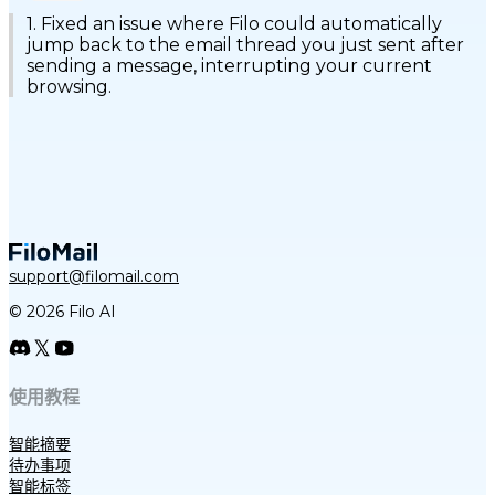
1. Fixed an issue where Filo could automatically
jump back to the email thread you just sent after
sending a message, interrupting your current
browsing.
support@filomail.com
© 2026 Filo AI
使用教程
智能摘要
待办事项
智能标签