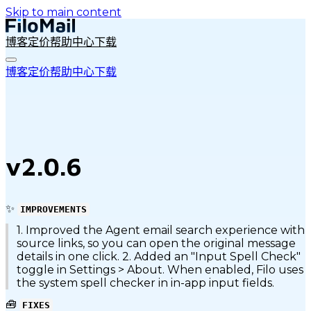
Skip to main content
博客
定价
帮助中心
下载
博客
定价
帮助中心
下载
v2.0.6
✨
IMPROVEMENTS
1. Improved the Agent email search experience with
source links, so you can open the original message
details in one click. 2. Added an "Input Spell Check"
toggle in Settings > About. When enabled, Filo uses
the system spell checker in in-app input fields.
🧰
FIXES