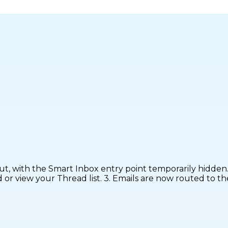
ut, with the Smart Inbox entry point temporarily hidden.
d or view your Thread list. 3. Emails are now routed to 