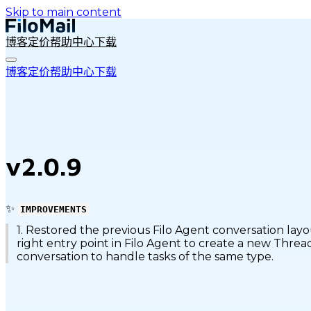
Skip to main content
博客
定价
帮助中心
下载
博客
定价
帮助中心
下载
v2.0.9
✨
IMPROVEMENTS
1. Restored the previous Filo Agent conversation layo
right entry point in Filo Agent to create a new Threa
conversation to handle tasks of the same type.