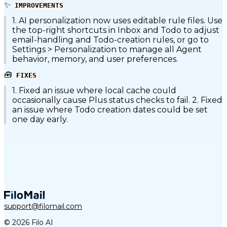
✨
IMPROVEMENTS
1. AI personalization now uses editable rule files. Use
the top-right shortcuts in Inbox and Todo to adjust
email-handling and Todo-creation rules, or go to
Settings > Personalization to manage all Agent
behavior, memory, and user preferences.
🧰
FIXES
1. Fixed an issue where local cache could
occasionally cause Plus status checks to fail. 2. Fixed
an issue where Todo creation dates could be set
one day early.
support@filomail.com
© 2026 Filo AI