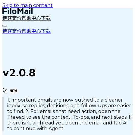
Skip to main content
博客
定价
帮助中心
下载
博客
定价
帮助中心
下载
v2.0.8
🚀
NEW
1. Important emails are now pushed to a cleaner
inbox, so replies, decisions, and follow-ups are easier
to find. 2. For emails that need action, open the
Thread to see the context, To-dos, and next steps. If
there isn't a Thread yet, open the email and tap AI
to continue with Agent.