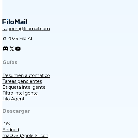
support@filomail.com
© 2026 Filo AI
Guías
Resumen automático
Tareas pendientes
Etiqueta inteligente
Filtro inteligente
Filo Agent
Descargar
iOS
Android
macOS (Apple Silicon)