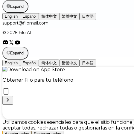
Español
English
Español
简体中文
繁體中文
日本語
support@filomail.com
© 2026 Filo AI
Español
English
Español
简体中文
繁體中文
日本語
Obtener Filo para tu teléfono
Cookie Preferences
Utilizamos cookies esenciales para que el sitio funcione
aceptar todas, rechazar todas o gestionarlas en la con
Aceptar todas
Rechazar todas