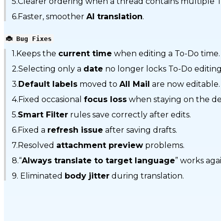
5.Clearer ordering when a thread contains multiple 
6.Faster, smoother
AI translation
.
🐞 Bug Fixes
1.Keeps the
current time
when editing a To-Do time.
2.Selecting only a
date
no longer locks To-Do editing
3.
Default labels
moved to
All Mail
are now editable.
4.Fixed occasional
focus loss
when staying on the det
5.
Smart Filter
rules save correctly after edits.
6.Fixed a
refresh issue
after saving drafts.
7.Resolved
attachment preview
problems.
8.“
Always translate to target language
” works agai
9. Eliminated
body jitter
during translation.