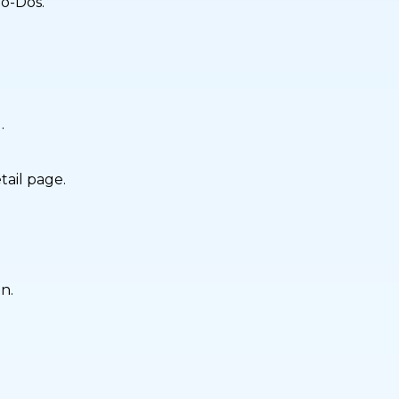
To-Dos.
.
ail page.
n.