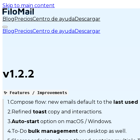
Skip to main content
Blog
Precios
Centro de ayuda
Descargar
Blog
Precios
Centro de ayuda
Descargar
v1.2.2
✨ Features / Improvements
1.Compose flow: new emails default to the
last used
2.Refined
toast
copy and interactions.
3.
Auto-start
option on macOS / Windows.
4.To-Do
bulk management
on desktop as well.