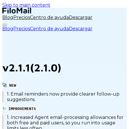
Skip to main content
Blog
Precios
Centro de ayuda
Descargar
Blog
Precios
Centro de ayuda
Descargar
v2.1.1(2.1.0)
🚀
NEW
1. Email reminders now provide clearer follow-up
suggestions.
✨
IMPROVEMENTS
1. Increased Agent email-processing allowances for
both free and paid users, so you run into usage
limits less often.