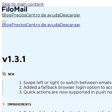
Skip to main content
Blog
Precios
Centro de ayuda
Descargar
Blog
Precios
Centro de ayuda
Descargar
v1.3.1
🚀
NEW
Swipe left or right to switch between emails
Added a fallback browser login option to ac
Quick actions are now supported in push not
✨
IMPROVEMENTS