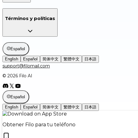
Términos y políticas
Español
English
Español
简体中文
繁體中文
日本語
support@filomail.com
© 2026 Filo AI
Español
English
Español
简体中文
繁體中文
日本語
Obtener Filo para tu teléfono