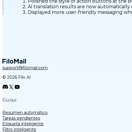
Polished the style of action buttons at the b
AI translation results are now automatically
Displayed more user-friendly messaging whe
support@filomail.com
© 2026 Filo AI
Guías
Resumen automático
Tareas pendientes
Etiqueta inteligente
Filtro inteligente