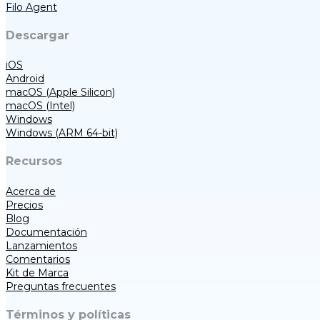
Filo Agent
Descargar
iOS
Android
macOS (Apple Silicon)
macOS (Intel)
Windows
Windows (ARM 64-bit)
Recursos
Acerca de
Precios
Blog
Documentación
Lanzamientos
Comentarios
Kit de Marca
Preguntas frecuentes
Términos y políticas