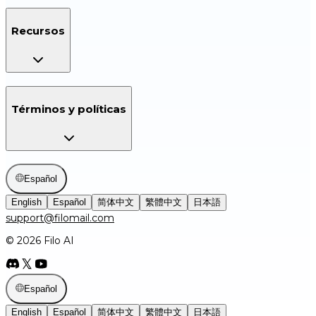
Recursos
Términos y políticas
Español
English
Español
简体中文
繁體中文
日本語
support@filomail.com
© 2026 Filo AI
Español
English
Español
简体中文
繁體中文
日本語