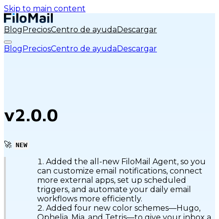
Skip to main content
Blog
Precios
Centro de ayuda
Descargar
Blog
Precios
Centro de ayuda
Descargar
v2.0.0
🚀
NEW
Added the all-new FiloMail Agent, so you
can customize email notifications, connect
more external apps, set up scheduled
triggers, and automate your daily email
workflows more efficiently.
Added four new color schemes—Hugo,
Ophelia, Mia, and Tetris—to give your inbox a