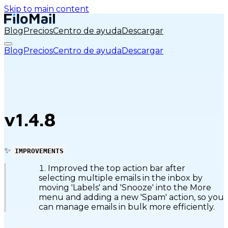
Skip to main content
Blog
Precios
Centro de ayuda
Descargar
Blog
Precios
Centro de ayuda
Descargar
v1.4.8
✨
IMPROVEMENTS
Improved the top action bar after
selecting multiple emails in the inbox by
moving 'Labels' and 'Snooze' into the More
menu and adding a new 'Spam' action, so you
can manage emails in bulk more efficiently.