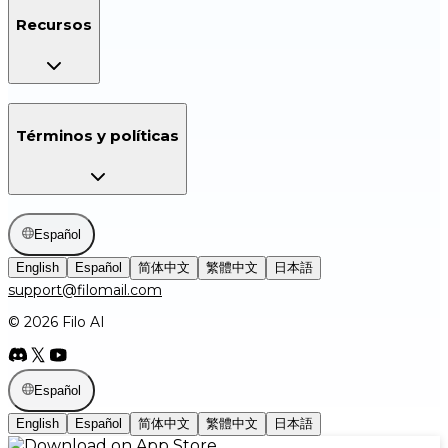
Recursos
Términos y políticas
Español
English
Español
简体中文
繁體中文
日本語
support@filomail.com
© 2026 Filo AI
Español
English
Español
简体中文
繁體中文
日本語