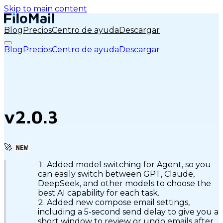
Skip to main content
Blog
Precios
Centro de ayuda
Descargar
Blog
Precios
Centro de ayuda
Descargar
v2.0.3
🚀
NEW
Added model switching for Agent, so you
can easily switch between GPT, Claude,
DeepSeek, and other models to choose the
best AI capability for each task.
Added new compose email settings,
including a 5-second send delay to give you a
short window to review or undo emails after