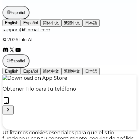
Español
English
Español
简体中文
繁體中文
日本語
support@filomail.com
© 2026 Filo AI
Español
English
Español
简体中文
繁體中文
日本語
Obtener Filo para tu teléfono
Cookie Preferences
Utilizamos cookies esenciales para que el sitio
funcione y, con tu consentimiento, cookies de análisis