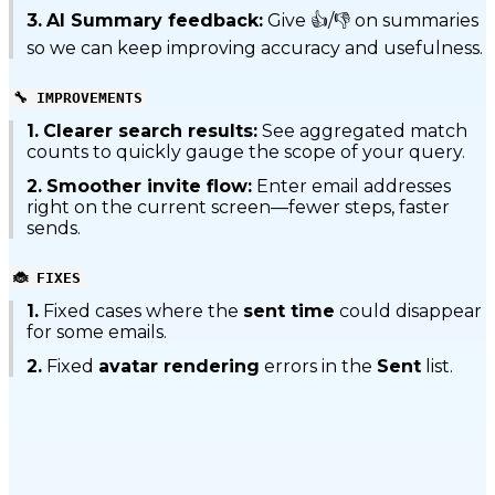
3.
AI Summary feedback:
Give 👍/👎 on summaries
so we can keep improving accuracy and usefulness.
🔧 IMPROVEMENTS
1.
Clearer search results:
See aggregated match
counts to quickly gauge the scope of your query.
2.
Smoother invite flow:
Enter email addresses
right on the current screen—fewer steps, faster
sends.
🐞 FIXES
1.
Fixed cases where the
sent time
could disappear
for some emails.
2.
Fixed
avatar rendering
errors in the
Sent
list.