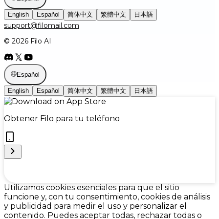
English
Español
简体中文
繁體中文
日本語
support@filomail.com
© 2026 Filo AI
Español
English
Español
简体中文
繁體中文
日本語
Obtener Filo para tu teléfono
Cookie Preferences
Utilizamos cookies esenciales para que el sitio
funcione y, con tu consentimiento, cookies de análisis
y publicidad para medir el uso y personalizar el
contenido. Puedes aceptar todas, rechazar todas o