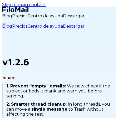
Skip to main content
Blog
Precios
Centro de ayuda
Descargar
Blog
Precios
Centro de ayuda
Descargar
v1.2.6
✨ NEW
1.
Prevent “empty” emails:
We now check if the
subject or body is blank and warn you before
sending.
2.
Smarter thread cleanup:
In long threads, you
can move a
single message
to Trash without
affecting the rest.