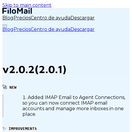
Skip to main content
Blog
Precios
Centro de ayuda
Descargar
Blog
Precios
Centro de ayuda
Descargar
v2.0.2(2.0.1)
🚀
NEW
Added IMAP Email to Agent Connections,
so you can now connect IMAP email
accounts and manage more inboxes in one
place.
✨
IMPROVEMENTS