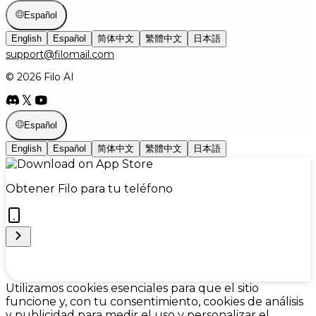
Español
English
Español
简体中文
繁體中文
日本語
support@filomail.com
© 2026 Filo AI
Español
English
Español
简体中文
繁體中文
日本語
Obtener Filo para tu teléfono
Cookie Preferences
Utilizamos cookies esenciales para que el sitio
funcione y, con tu consentimiento, cookies de análisis
y publicidad para medir el uso y personalizar el