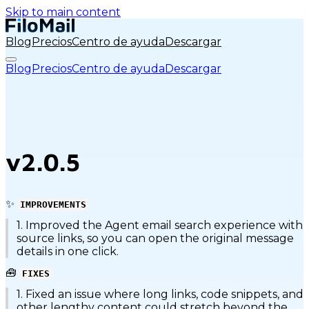
Skip to main content
Blog
Precios
Centro de ayuda
Descargar
Blog
Precios
Centro de ayuda
Descargar
v2.0.5
✨
IMPROVEMENTS
1. Improved the Agent email search experience with
source links, so you can open the original message
details in one click.
🧰
FIXES
1. Fixed an issue where long links, code snippets, and
other lengthy content could stretch beyond the