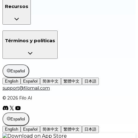
Recursos
Términos y políticas
Español
English
Español
简体中文
繁體中文
日本語
support@filomail.com
© 2026 Filo AI
Español
English
Español
简体中文
繁體中文
日本語