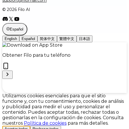
support@filomail.com
© 2026 Filo AI
Español
English
Español
简体中文
繁體中文
日本語
Obtener Filo para tu teléfono
Cookie Preferences
Utilizamos cookies esenciales para que el sitio
funcione y, con tu consentimiento, cookies de análisis
y publicidad para medir el uso y personalizar el
contenido. Puedes aceptar todas, rechazar todas o
gestionarlas en la configuración de cookies. Consulta
nuestros
Política de cookies
para más detalles.
Aceptar todas
Rechazar todas