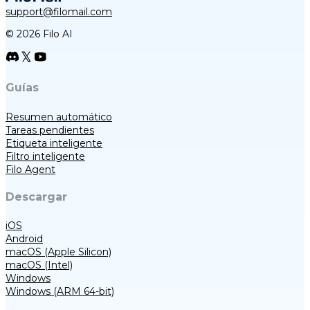
support@filomail.com
© 2026 Filo AI
Guías
Resumen automático
Tareas pendientes
Etiqueta inteligente
Filtro inteligente
Filo Agent
Descargar
iOS
Android
macOS (Apple Silicon)
macOS (Intel)
Windows
Windows (ARM 64-bit)