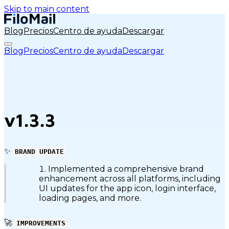
Skip to main content
Blog
Precios
Centro de ayuda
Descargar
Blog
Precios
Centro de ayuda
Descargar
v1.3.3
✨
BRAND UPDATE
Implemented a comprehensive brand
enhancement across all platforms, including
UI updates for the app icon, login interface,
loading pages, and more.
🚀
IMPROVEMENTS