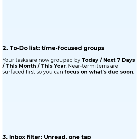
2.
To-Do list: time-focused groups
Your tasks are now grouped by
Today / Next 7 Days
/ This Month / This Year
. Near-term items are
surfaced first so you can
focus on what’s due soon
.
3.
Inbox filter: Unread, one tap