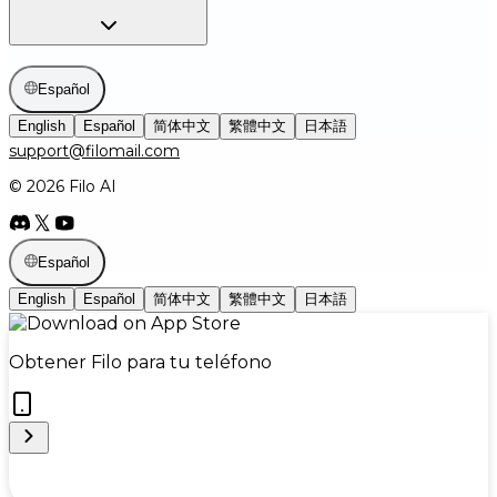
Español
English
Español
简体中文
繁體中文
日本語
support@filomail.com
© 2026 Filo AI
Español
English
Español
简体中文
繁體中文
日本語
Obtener Filo para tu teléfono