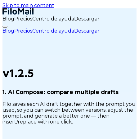
Skip to main content
Blog
Precios
Centro de ayuda
Descargar
Blog
Precios
Centro de ayuda
Descargar
v1.2.5
1.
AI Compose: compare multiple drafts
Filo saves each AI draft together with the prompt you
used, so you can switch between versions, adjust the
prompt, and generate a better one — then
insert/replace with one click.