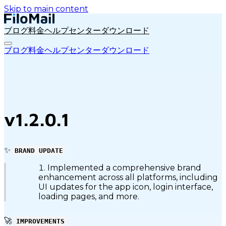
Skip to main content
ブログ
料金
ヘルプセンター
ダウンロード
ブログ
料金
ヘルプセンター
ダウンロード
v1.2.0.1
✨
BRAND UPDATE
Implemented a comprehensive brand
enhancement across all platforms, including
UI updates for the app icon, login interface,
loading pages, and more.
🚀
IMPROVEMENTS