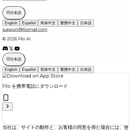
日本語
English
Español
简体中文
繁體中文
日本語
support@filomail.com
© 2026 Filo AI
日本語
English
Español
简体中文
繁體中文
日本語
Filo を携帯電話にダウンロード
Cookie Preferences
当社は、サイトの動作と、お客様の同意を得た場合には、使