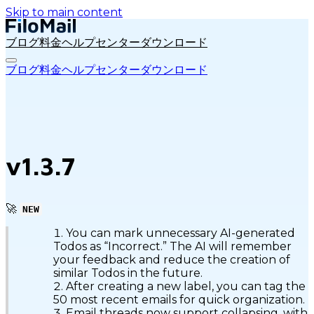
Skip to main content
ブログ
料金
ヘルプセンター
ダウンロード
ブログ
料金
ヘルプセンター
ダウンロード
v1.3.7
🚀
NEW
You can mark unnecessary AI-generated
Todos as “Incorrect.” The AI will remember
your feedback and reduce the creation of
similar Todos in the future.
After creating a new label, you can tag the
50 most recent emails for quick organization.
Email threads now support collapsing, with