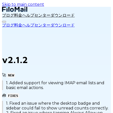
Skip to main content
ブログ
料金
ヘルプセンター
ダウンロード
ブログ
料金
ヘルプセンター
ダウンロード
v2.1.2
🚀
NEW
1. Added support for viewing IMAP email lists and
basic email actions.
🧰
FIXES
1. Fixed an issue where the desktop badge and
sidebar could fail to show unread counts correctly.
2. Fixed an issue where tapping Always Allow on