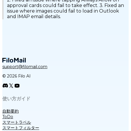
approval cards could fail to take effect. 3. Fixed an
issue where images could fail to load in Outlook
and IMAP email details.
support@filomail.com
© 2026 Filo AI
使い方ガイド
自動要約
ToDo
スマートラベル
スマートフィルター