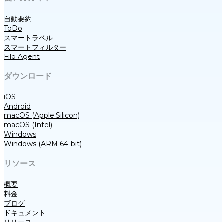
自動要約
ToDo
スマートラベル
スマートフィルター
Filo Agent
ダウンロード
iOS
Android
macOS (Apple Silicon)
macOS (Intel)
Windows
Windows (ARM 64-bit)
リソース
概要
料金
ブログ
ドキュメント
リリース