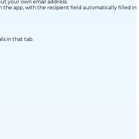
 out your own email address.
he app, with the recipient field automatically filled in
ls in that tab.