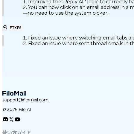
Improved the 'Reply All' logic to correctly h
You can now click on an email address in a m
—no need to use the system picker.
🧰
FIXES
Fixed an issue where switching email tabs did
Fixed an issue where sent thread emails in the
support@filomail.com
© 2026 Filo AI
使い方ガイド