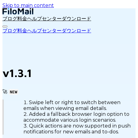
Skip to main content
ブログ
料金
ヘルプセンター
ダウンロード
ブログ
料金
ヘルプセンター
ダウンロード
v1.3.1
🚀
NEW
Swipe left or right to switch between
emails when viewing email details.
Added a fallback browser login option to
accommodate various login scenarios.
Quick actions are now supported in push
notifications for new emails and to-dos.