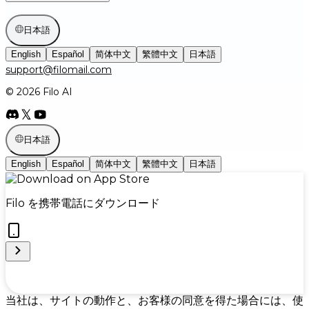
日本語
English
Español
简体中文
繁體中文
日本語
support@filomail.com
© 2026 Filo AI
日本語
English
Español
简体中文
繁體中文
日本語
Filo を携帯電話にダウンロード
Cookie Preferences
当社は、サイトの動作と、お客様の同意を得た場合には、使