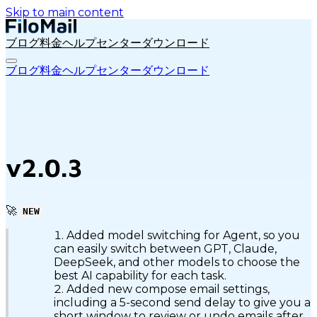
Skip to main content
ブログ
料金
ヘルプセンター
ダウンロード
ブログ
料金
ヘルプセンター
ダウンロード
v2.0.3
🚀
NEW
Added model switching for Agent, so you
can easily switch between GPT, Claude,
DeepSeek, and other models to choose the
best AI capability for each task.
Added new compose email settings,
including a 5-second send delay to give you a
short window to review or undo emails after