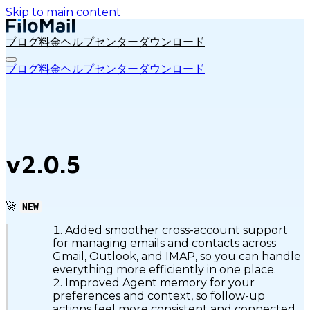
Skip to main content
ブログ
料金
ヘルプセンター
ダウンロード
ブログ
料金
ヘルプセンター
ダウンロード
v2.0.5
🚀
NEW
Added smoother cross-account support
for managing emails and contacts across
Gmail, Outlook, and IMAP, so you can handle
everything more efficiently in one place.
Improved Agent memory for your
preferences and context, so follow-up
actions feel more consistent and connected.